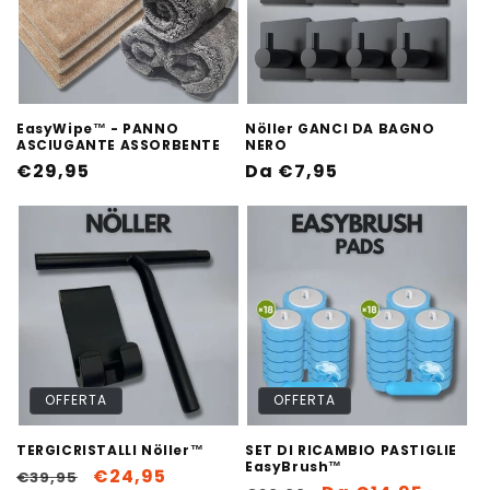
EasyWipe™ - PANNO
Nöller GANCI DA BAGNO
ASCIUGANTE ASSORBENTE
NERO
Prezzo
€29,95
Prezzo
Da €7,95
di
di
listino
listino
OFFERTA
OFFERTA
TERGICRISTALLI Nöller™
SET DI RICAMBIO PASTIGLIE
EasyBrush™
Prezzo
Prezzo
€24,95
€39,95