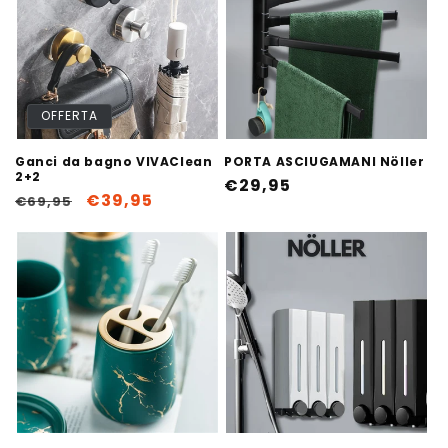
OFFERTA
Ganci da bagno VIVAClean
PORTA ASCIUGAMANI Nöller
2+2
Prezzo
€29,95
Prezzo
Prezzo
€39,95
€69,95
di
di
scontato
listino
listino