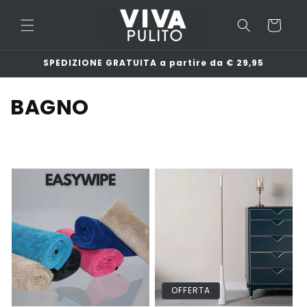
Vai
direttamente
Carrello
ai contenuti
SPEDIZIONE GRATUITA a partire da € 29,95
C
BAGNO
o
l
l
e
z
i
o
OFFERTA