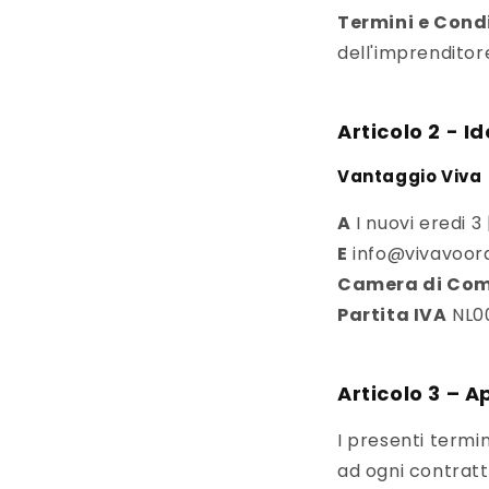
Termini e Condi
dell'imprenditor
Articolo 2 - I
Vantaggio Viva
A
I nuovi eredi 3 
E
info@vivavoord
Camera di Co
Partita IVA
NL0
Articolo 3 – A
I presenti termin
ad ogni contratt