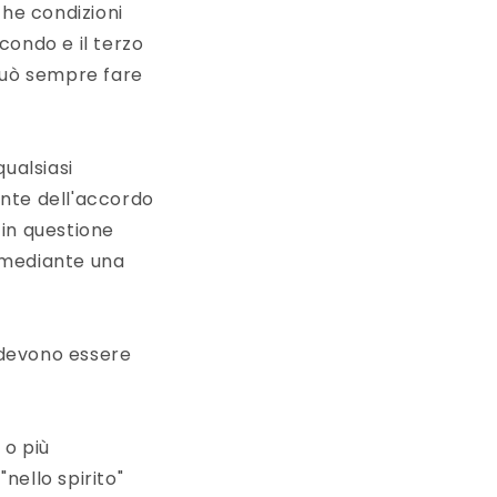
che condizioni
econdo e il terzo
può sempre fare
qualsiasi
nte dell'accordo
 in questione
 mediante una
i devono essere
 o più
nello spirito"