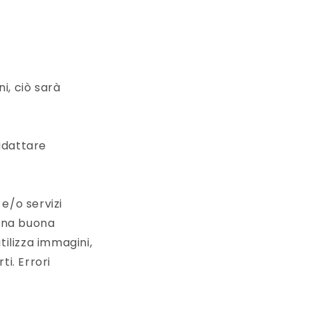
i, ciò sarà
 adattare
e/o servizi
 una buona
tilizza immagini,
i. Errori