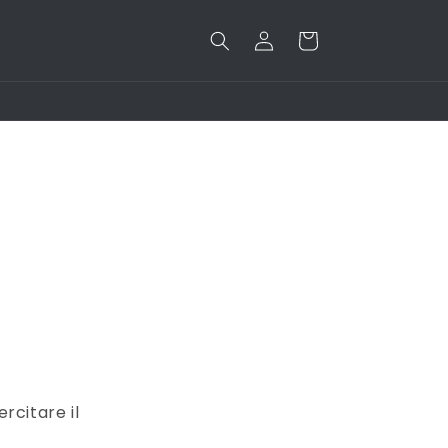
Accedi
Carrello
rcitare il