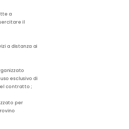
tte a
rcitare il
izi a distanza ai
organizzato
 uso esclusivo di
el contratto ;
izzato per
rovino