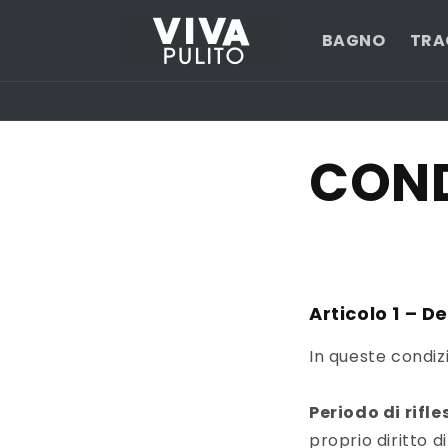
Vai
direttamente
BAGNO
TRA
ai contenuti
COND
Articolo 1 – De
In queste condizi
Periodo di rifle
proprio diritto d