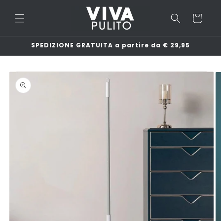
Vai
direttamente
Carrello
ai contenuti
SPEDIZIONE GRATUITA a partire da € 29,95
Passa alle
informazioni
sul
prodotto