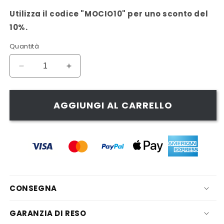
Utilizza il codice "MOCIO10" per uno sconto del
10%.
Quantità
Diminuisci
Aumenta
quantità
quantità
per
per
Mocio
Mocio
AGGIUNGI AL CARRELLO
VIVAClean
VIVAClean
CONSEGNA
GARANZIA DI RESO