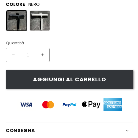
di
scontato
COLORE
NERO
listino
Quantità
Diminuisci
Aumenta
quantità
quantità
per
per
TERGICRISTALLO
TERGICRISTALLO
AGGIUNGI AL CARRELLO
ESTENSIBILE
ESTENSIBILE
Nöller
Nöller
CONSEGNA