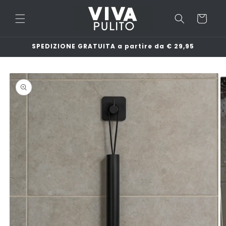
Vai
direttamente
Carrello
ai contenuti
SPEDIZIONE GRATUITA a partire da € 29,95
Passa alle
informazioni
sul
prodotto