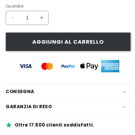
Quantità
Diminuisci
Aumenta
quantità
quantità
per
per
Mini
Mini
AGGIUNGI AL CARRELLO
MOP
MOP
VIVAClean™
VIVAClean™
CONSEGNA
GARANZIA DI RESO
Oltre 17.500 clienti soddisfatti.