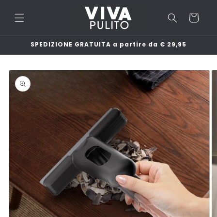
Vai
direttamente
Carrello
ai contenuti
SPEDIZIONE GRATUITA a partire da € 29,95
Passa alle
informazioni
sul
prodotto