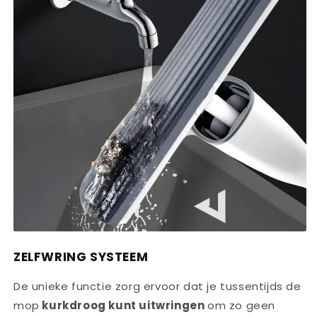
ZELFWRING SYSTEEM
De unieke functie zorg ervoor dat je tussentijds de
mop
kurkdroog kunt uitwringen
om zo geen