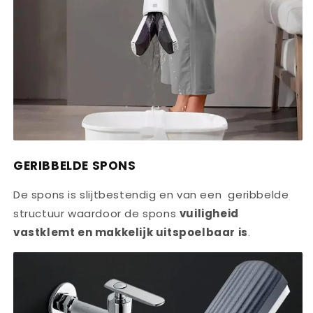
GERIBBELDE SPONS
De spons is slijtbestendig en van een geribbelde
structuur waardoor de spons
vuiligheid
vastklemt en makkelijk uitspoelbaar is
.