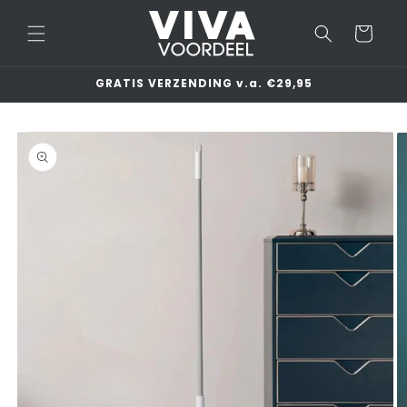
Meteen
naar de
Winkelwage
content
GRATIS VERZENDING v.a. €29,95
a direct naar
roductinformatie