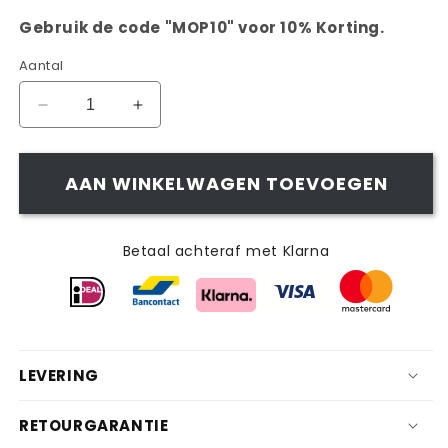
Gebruik de code "MOP10" voor 10% Korting.
Aantal
Aantal
Aantal
verlagen
verhogen
voor
voor
VIVAClean
VIVAClean
AAN WINKELWAGEN TOEVOEGEN
Mop
Mop
Betaal achteraf met Klarna
LEVERING
RETOURGARANTIE