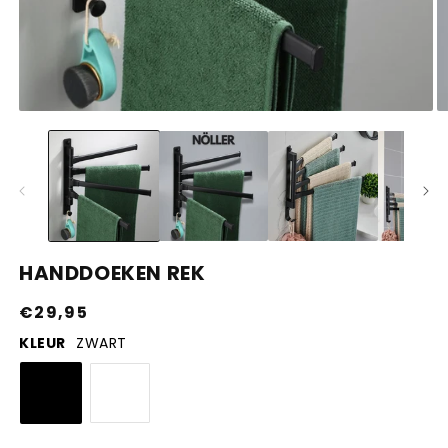
Media
M
1
2
openen
o
in
in
modaal
m
HANDDOEKEN REK
Normale
€29,95
prijs
KLEUR
ZWART