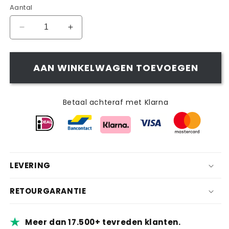
Aantal
Aantal
Aantal
verlagen
verhogen
voor
voor
HANDDOEKEN
HANDDOEKEN
AAN WINKELWAGEN TOEVOEGEN
REK
REK
Betaal achteraf met Klarna
LEVERING
RETOURGARANTIE
Meer dan 17.500+ tevreden klanten.