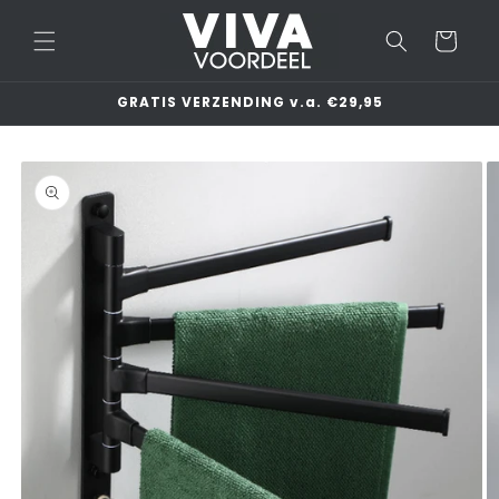
Meteen
naar de
Winkelwage
content
GRATIS VERZENDING v.a. €29,95
a direct naar
roductinformatie