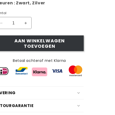
euren : Zwart, Zilver
ntal
Aantal
Aantal
verlagen
verhogen
voor
voor
AAN WINKELWAGEN
BADHAKEN
BADHAKEN
TOEVOEGEN
ZWART
ZWART
Betaal achteraf met Klarna
EVERING
ETOURGARANTIE