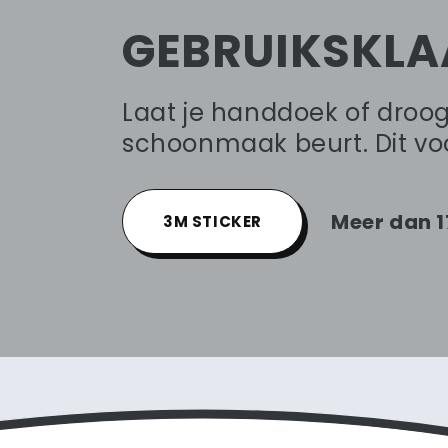
GEBRUIKSKLA
Laat je handdoek of droo
schoonmaak beurt. Dit vo
Meer dan 1
3M STICKER