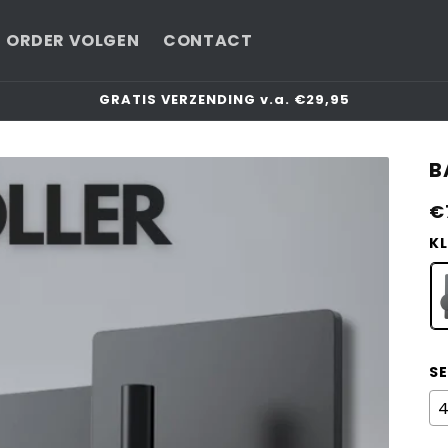
ORDER VOLGEN
CONTACT
GRATIS VERZENDING v.a. €29,95
B
N
€
pr
KL
SE