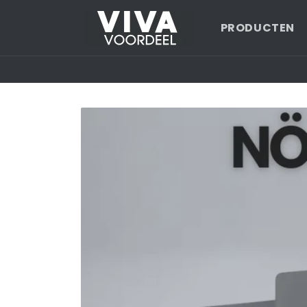
Meteen
naar de
PRODUCTEN
content
Ga direct naar
productinformatie