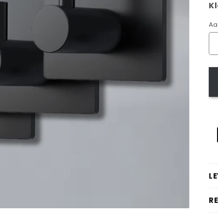
Kl
Aa
L
R