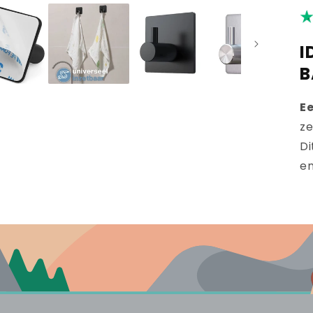
I
B
Ee
ze
Di
en