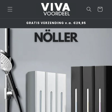
Meteen
naar de
Winkelwage
content
GRATIS VERZENDING v.a. €29,95