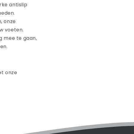
ke antislip
gheden.
, onze
w voeten.
g mee te gaan,
en.
et onze