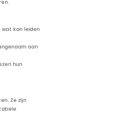
ren.
 wat kan leiden
aangenaam aan
iezen hun
n. Ze zijn
tabele