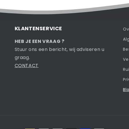
KLANTENSERVICE
Ov
Al
r
HEB JE EEN VRAAG ?
Stuur ons een bericht, wij adviseren u
Be
graag.
Ve
CONTACT
Ru
Pr
Bl